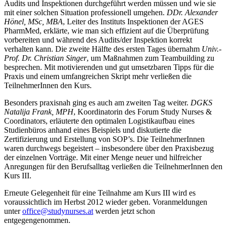
Audits und Inspektionen durchgeführt werden müssen und wie sie
mit einer solchen Situation professionell umgehen.
DDr. Alexander
Hönel, MSc, MBA
,
Leiter des Instituts Inspektionen der AGES
PharmMed, erklärte, wie man sich effizient auf die Überprüfung
vorbereiten und während des Audits/der Inspektion korrekt
verhalten kann. Die zweite Hälfte des ersten Tages übernahm
Univ.-
Prof. Dr. Christian Singer
, um Maßnahmen zum Teambuilding zu
besprechen. Mit motivierenden und gut umsetzbaren Tipps für die
Praxis und einem umfangreichen Skript mehr verließen die
TeilnehmerInnen den Kurs.
Besonders praxisnah ging es auch am zweiten Tag weiter.
DGKS
Natalija Frank, MPH
, Koordinatorin des Forum Study Nurses &
Coordinators, erläuterte den optimalen Logistikaufbau eines
Studienbüros anhand eines Beispiels und diskutierte die
Zertifizierung und Erstellung von SOP’s. Die TeilnehmerInnen
waren durchwegs begeistert – insbesondere über den Praxisbezug
der einzelnen Vorträge. Mit einer Menge neuer und hilfreicher
Anregungen für den Berufsalltag verließen die TeilnehmerInnen den
Kurs III.
Erneute Gelegenheit für eine Teilnahme am Kurs III wird es
voraussichtlich im Herbst 2012 wieder geben. Voranmeldungen
unter
office@studynurses.at
werden jetzt schon
entgegengenommen.