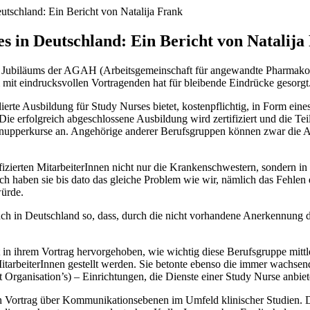
utschland: Ein Bericht von Natalija Frank
s in Deutschland: Ein Bericht von Natalija
gen Jubiläums der AGAH (Arbeitsgemeinschaft für angewandte Pharmakolo
 mit eindrucksvollen Vortragenden hat für bleibende Eindrücke gesorgt
erte Ausbildung für Study Nurses bietet, kostenpflichtig, in Form eines
Die erfolgreich abgeschlossene Ausbildung wird zertifiziert und die T
chnupperkurse an. Angehörige anderer Berufsgruppen können zwar die A
fizierten MitarbeiterInnen nicht nur die Krankenschwestern, sondern in 
aben sie bis dato das gleiche Problem wie wir, nämlich das Fehlen der
würde.
 auch in Deutschland so, dass, durch die nicht vorhandene Anerkennung
 ihrem Vortrag hervorgehoben, wie wichtig diese Berufsgruppe mittlerwe
 MitarbeiterInnen gestellt werden. Sie betonte ebenso die immer wachse
anisation’s) – Einrichtungen, die Dienste einer Study Nurse anbieten
n Vortrag über Kommunikationsebenen im Umfeld klinischer Studien. Da