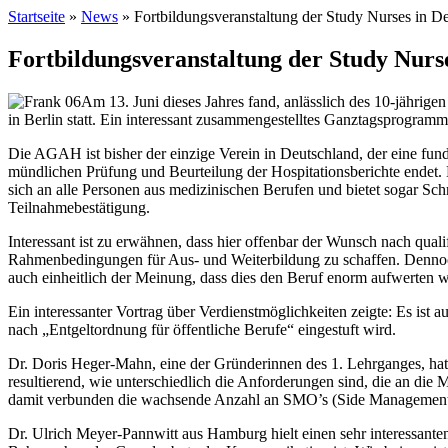
Startseite
»
News
» Fortbildungsveranstaltung der Study Nurses in De
Fortbildungsveranstaltung der Study Nurse
Am 13. Juni dieses Jahres fand, anlässlich des 10-jähri
in Berlin statt. Ein interessant zusammengestelltes Ganztagsprogramm
Die AGAH ist bisher der einzige Verein in Deutschland, der eine fundi
mündlichen Prüfung und Beurteilung der Hospitationsberichte endet. 
sich an alle Personen aus medizinischen Berufen und bietet sogar S
Teilnahmebestätigung.
Interessant ist zu erwähnen, dass hier offenbar der Wunsch nach quali
Rahmenbedingungen für Aus- und Weiterbildung zu schaffen. Dennoch h
auch einheitlich der Meinung, dass dies den Beruf enorm aufwerten 
Ein interessanter Vortrag über Verdienstmöglichkeiten zeigte: Es ist
nach „Entgeltordnung für öffentliche Berufe“ eingestuft wird.
Dr. Doris Heger-Mahn, eine der Gründerinnen des 1. Lehrganges, hat in
resultierend, wie unterschiedlich die Anforderungen sind, die an die
damit verbunden die wachsende Anzahl an SMO’s (Side Management Org
Dr. Ulrich Meyer-Pannwitt aus Hamburg hielt einen sehr interessante