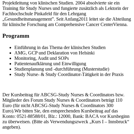
Projektleitung von klinischen Studien. 2004 absolvierte sie ein
Training für Study Nurses und fungierte zusätzlich als Lektorin der
Fachhochschule Pinkafeld für den Lehrgang
„Gesundheitsmanagement”. Seit Anfang2011 leitet sie die Abteilung
für klinische Forschung am Comprehensive Cancer CenterVienna.
Programm
Einführung in das Thema der klinischen Studien
AMG, GCP und Deklaration von Helsinki
Monitoring, Audit und SOPs
Patientenaufklärung und Einwilligung
Studienplanung und -durchführung (Musterstudie)
Study Nurse- & Study Coordinator-Tätigkeit in der Praxis
Der Kursbeitrag für ABCSG-Study Nurses & Coordinators bzw.
Mitglieder des Forum Study Nurses & Coordinators beträgt 110
Euro (für nicht ABCSG-Study Nurses & Coordinators 300
Euro).Wir bitten Sie, den entsprechenden Kursbeitrag auf das
Konto: 0521-88588/01, Blz.: 12000, Bank: BACA vor Kursbeginn
zu überweisen. (Bitte als Verwendungszweck „Kurs I – Innsbruck“
angeben).