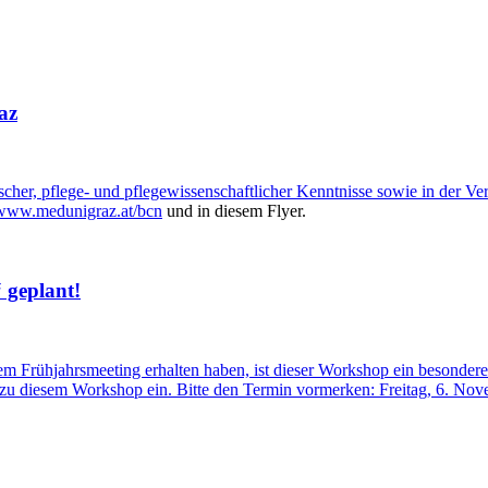
az
cher, pflege- und pflegewissenschaftlicher Kenntnisse sowie in der Ve
www.medunigraz.at/bcn
und in diesem Flyer.
 geplant!
m Frühjahrsmeeting erhalten haben, ist dieser Workshop ein besondere
 zu diesem Workshop ein. Bitte den Termin vormerken: Freitag, 6. No