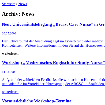
Startseite
›
News
Archiv:
News
Neu: Universitätslehrgang „Breast Care Nurse“ in Gr
20.05.2009
Der Schwerpunkt der Ausbildung liegt im Erwerb fundierter medizinis
Kompetenzen. Weitere Informationen finden Sie auf der Homepage:
weiterlesen
Workshop „Medizinisches Englisch für Study Nurses“
14.05.2009
Aufgrund der zahlreichen Feedbacks, die wir nach den Kursen und de
und laden Sie im Vorfeld der Jahrestagung der ABCSG in Saalfelden
weiterlesen
Voraussichtliche Workshop-Termine: