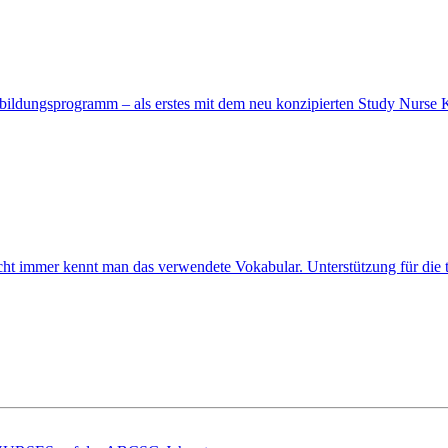
bildungsprogramm – als erstes mit dem neu konzipierten Study Nurse 
ht immer kennt man das verwendete Vokabular. Unterstützung für die tä