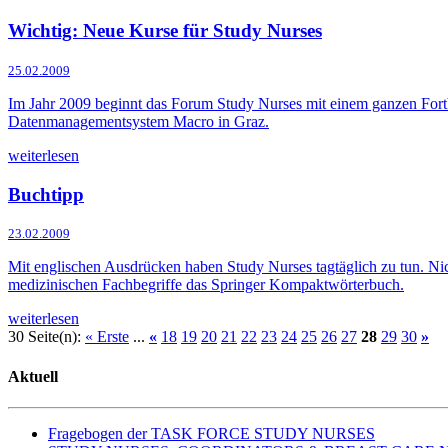
Wichtig: Neue Kurse für Study Nurses
25.02.2009
Im Jahr 2009 beginnt das Forum Study Nurses mit einem ganzen Fort
Datenmanagementsystem Macro in Graz.
weiterlesen
Buchtipp
23.02.2009
Mit englischen Ausdrücken haben Study Nurses tagtäglich zu tun. Nic
medizinischen Fachbegriffe das Springer Kompaktwörterbuch.
weiterlesen
30 Seite(n):
« Erste
...
«
18
19
20
21
22
23
24
25
26
27
28
29
30
»
Aktuell
Fragebogen der TASK FORCE STUDY NURSES